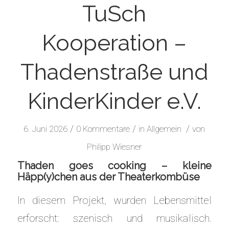
TuSch
Kooperation –
Thadenstraße und
KinderKinder e.V.
/
/
/
6. Juni 2026
0 Kommentare
in
Allgemein
von
Philipp Wiesner
Thaden goes cooking – kleine
Häpp(y)chen aus der Theaterkombüse
In diesem Projekt, wurden Lebensmittel
erforscht: szenisch und musikalisch.